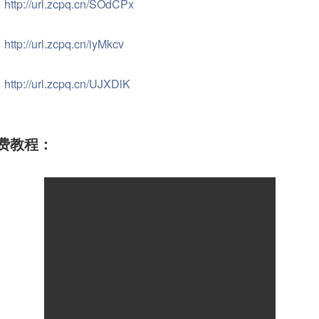
：
http://url.zcpq.cn/SOdCPx
：
http://url.zcpq.cn/iyMkcv
：
http://url.zcpq.cn/UJXDlK
费教程：