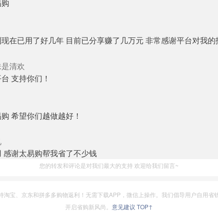
易购
到现在已用了好几年 目前已分享赚了几万元 非常感谢平台对我的
味是清欢
台 支持你们！
购 希望你们越做越好！
忆
用 感谢太易购帮我省了不少钱
您的转发和评论是对我们最大的支持 欢迎给我们留言~
持淘宝、京东和拼多多购物返利！无需下载APP，微信上操作。我们倡导用户自用省
开启省购新风尚。
意见建议
TOP↑