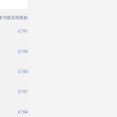
参与留言得奖励
51
53
53
51
54