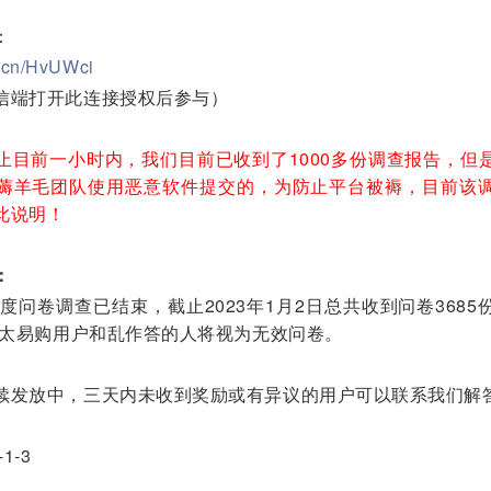
：
pq.cn/HvUWci
信端打开此连接授权后参与）
止目前一小时内，我们目前已收到了1000多份调查报告，但
薅羊毛团队使用恶意软件提交的，为防止平台被褥，目前该
此说明！
：
年度问卷调查已结束，截止2023年1月2日总共收到问卷368
，非太易购用户和乱作答的人将视为无效问卷。
续发放中，三天内未收到奖励或有异议的用户可以联系我们解
1-3