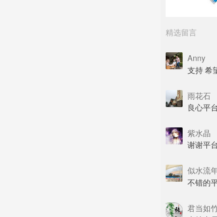
精选留言
Anny
支持 希
雨花石
良心平台
紫水晶
谢谢平
似水流
不错的平
君当如