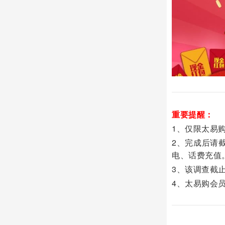
重要提醒：
1、仅限太易
2、完成后请
电、话费
充值
3、该调查截止
4、太易购会